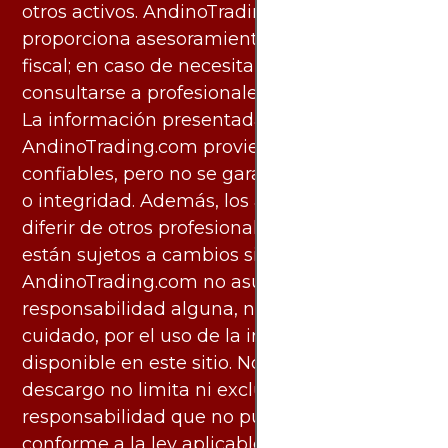
otros activos. AndinoTrading.com no
proporciona asesoramiento legal, contable o
fiscal; en caso de necesitarlo, debe
consultarse a profesionales especializados.
La información presentada por
AndinoTrading.com proviene de fuentes
confiables, pero no se garantiza su exactitud
o integridad. Además, los análisis pueden
diferir de otros profesionales calificados y
están sujetos a cambios sin previo aviso.
AndinoTrading.com no asume
responsabilidad alguna, ni deber de
cuidado, por el uso de la información
disponible en este sitio. No obstante, este
descargo no limita ni excluye ninguna
responsabilidad que no pueda ser excluida
conforme a la ley aplicable.