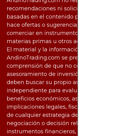
AndinoTrading.com no realiza
recomendaciones ni solicita acciones
basadas en el contenido proporcionado, ni
hace ofertas o sugerencias para invertir o
comerciar en instrumentos financieros,
materias primas u otros activos.
El material y la información disponibles en
AndinoTrading.com se presentan con la
comprensión de que no constituyen
asesoramiento de inversión. Los usuarios
deben buscar su propio asesoramiento
independiente para evaluar los riesgos y
beneficios económicos, así como las
implicaciones legales, fiscales y contables
de cualquier estrategia de inversión,
negociación o decisión relacionada con
instrumentos financieros, materias primas u