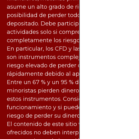
asume un alto grado de riesgo. Existe la
posibilidad de perder todo el capital
depositado. Debe participar en estas
actividades solo si comprende
completamente los riesgos asociados.
En particular, los CFD y las criptomonedas
son instrumentos complejos y conllevan un
riesgo elevado de perder dinero
rápidamente debido al apalancamiento.
Entre un 67 % y un 95 % de los inversores
minoristas pierden dinero al negociar con
estos instrumentos. Considere si entiende su
funcionamiento y si puede asumir el alto
riesgo de perder su dinero.
El contenido de este sitio web y los servicios
ofrecidos no deben interpretarse como