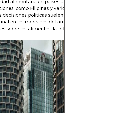
idad alimentaria en países que dependen de las
iones, como Filipinas y varios países africanos. Po
as decisiones políticas suelen ejercer una influenci
al en los mercados del arroz, a veces con efecto
es sobre los alimentos, la inflación y la estabilidad
Materias primas 
petróleo, los pr
y los metales in
ofrecen oportun
diversificar su c
protegerse contra
pero también son
riesgo debido a l
los precios, las 