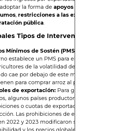
adoptar la forma de
apoyos a los precios
,
subve
nsumos
,
restricciones a las exportaciones
o
prog
ratación pública
.
pales Tipos de Intervención Gubername
os Mínimos de Sostén (PMS):
En países como Indi
no establece un PMS para el arroz con el fin de p
ricultores de la volatilidad de los precios. Si el prec
do cae por debajo de este mínimo, las agencias e
ienen para comprar arroz al precio mínimo.
oles de exportación:
Para gestionar la oferta y lo
nos, algunos países productores de arroz imponen
iciones o cuotas de exportación durante los años
ción. Las prohibiciones de exportación de arroz d
en 2022 y 2023 modificaron significativamente la
ibilidad y los precios globales.