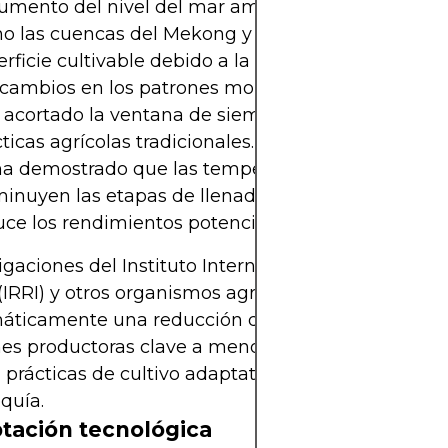
aumento del nivel del mar amenaza regiones del d
o las cuencas del Mekong y el Ganges, reduciend
rficie cultivable debido a la intrusión de salinidad
 cambios en los patrones monzónicos en el sur de 
 acortado la ventana de siembra, lo que complica 
ticas agrícolas tradicionales.
ha demostrado que las temperaturas nocturnas má
minuyen las etapas de llenado del grano de arroz, 
uce los rendimientos potenciales.
igaciones del Instituto Internacional de Investigac
(IRRI) y otros organismos agronómicos pronostica
máticamente una reducción de la productividad e
nes productoras clave a menos que se adopten a 
 prácticas de cultivo adaptativas y variedades res
equía.
tación tecnológica