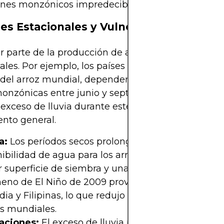
ones monzónicos impredecibles.
es Estacionales y Vulnerabilidades
 parte de la producción de arroz sigue ciclos
ales. Por ejemplo, los países de Asia, que produc
 del arroz mundial, dependen en gran medida de 
monzónicas entre junio y septiembre. Cualquier ret
o exceso de lluvia durante este período afecta el
nto general.
a:
Los períodos secos prolongados reducen grave
ibilidad de agua para los arrozales, lo que result
 superficie de siembra y una menor productividad
eno de El Niño de 2009 provocó graves sequías en
dia y Filipinas, lo que redujo la producción y aum
os mundiales.
aciones:
El exceso de lluvia puede ser igualment