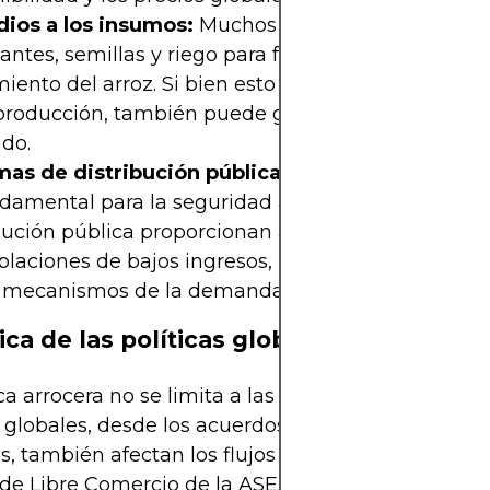
dios a los insumos:
Muchos gobiernos subsidian
izantes, semillas y riego para fomentar un mayor
iento del arroz. Si bien esto puede aumentar la e
producción, también puede generar distorsiones d
do.
mas de distribución pública:
En los países donde 
damental para la seguridad alimentaria, los sist
bución pública proporcionan arroz a precios subsi
blaciones de bajos ingresos, lo que influye direc
s mecanismos de la demanda y la oferta.
ca de las políticas globales
ica arrocera no se limita a las decisiones nacionale
s globales, desde los acuerdos comerciales hasta l
s, también afectan los flujos de arroz. Por ejemplo,
 de Libre Comercio de la ASEAN ha optimizado las