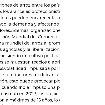
iones de arroz entre los países del Sudeste Asiátic
o, los aranceles proteccionistas impuestos por los 
ores pueden encarecer las importaciones de arro
do la demanda y afectando los ingresos de los
ores.Además, organizaciones multilaterales como
ación Mundial del Comercio (OMC) influyen en el
 mundial del arroz al promover la reducción de 
s agrícolas y la liberalización del mercado. Sin em
gue siendo un cultivo políticamente sensible, y m
os se muestran reacios a abrir completamente su
.Volatilidad impulsada por las políticasCuando l
les productores modifican abruptamente sus polít
ión, esto puede provocar picos de precios o escas
 cuando India impuso una prohibición de exporta
 basmati en 2023, los precios mundiales del arroz
on a máximos de 15 años, lo que afectó significat