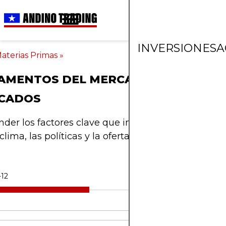
INVERSIONES
A
aterias Primas
»
AMENTOS DEL MERCADO DEL ARROZ
ICADOS
er los factores clave que influyen en los precios
 clima, las políticas y la oferta.
-12