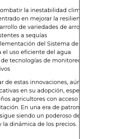
ombatir la inestabilidad climática, varias iniciativ
ntrado en mejorar la resiliencia del arroz. Estas i
arrollo de variedades de arroz tolerantes a inunda
stentes a sequías
lementación del Sistema de Intensificación del Arr
 el uso eficiente del agua
 de tecnologías de monitoreo satelital y pronóstic
ivos
r de estas innovaciones, aún existen brechas
icativas en su adopción, especialmente entre los
os agricultores con acceso limitado al crédito o l
tación. En una era de patrones climáticos volátiles
 sigue siendo un poderoso determinante de la ofe
y la dinámica de los precios.