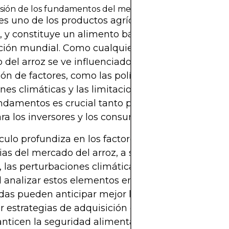
ión de los fundamentos del mercado del arroz
 es uno de los productos agrícolas más importante
 y constituye un alimento básico para más de la 
ción mundial. Como cualquier producto esencial, 
del arroz se ve influenciado por una compleja
ión de factores, como las políticas gubernamentale
nes climáticas y las limitaciones de la oferta. Co
ndamentos es crucial tanto para los responsables p
a los inversores y los consumidores.
ículo profundiza en los factores clave que impulsa
as del mercado del arroz, a saber, las intervencio
s, las perturbaciones climáticas y las limitaciones d
Al analizar estos elementos en profundidad, las par
das pueden anticipar mejor la dinámica del merc
ar estrategias de adquisición o crear políticas ada
nticen la seguridad alimentaria.