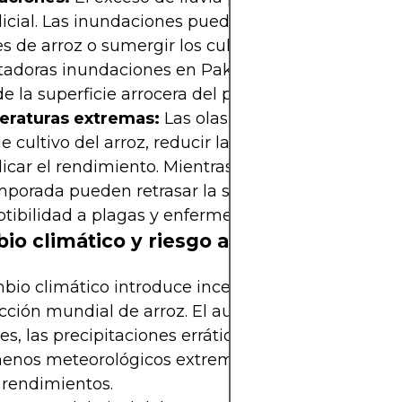
icial. Las inundaciones pueden destruir las planta
s de arroz o sumergir los cultivos maduros. En 202
tadoras inundaciones en Pakistán arrasaron con 
e la superficie arrocera del país.
raturas extremas:
Las olas de calor pueden acor
de cultivo del arroz, reducir la calidad del grano y
icar el rendimiento. Mientras tanto, los frentes frí
mporada pueden retrasar la siembra o aumentar l
tibilidad a plagas y enfermedades.
io climático y riesgo a largo plazo
bio climático introduce incertidumbre a largo pla
cción mundial de arroz. El aumento de las temper
es, las precipitaciones erráticas y la mayor frecue
enos meteorológicos extremos amenazan la esta
 rendimientos.