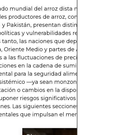
ado mundial del arroz dista mucho de ser homogé
les productores de arroz, como China, India, Taila
 y Pakistán, presentan distintos grados de comp
políticas y vulnerabilidades relacionadas con el cli
 tanto, las naciones que dependen de las import
a, Oriente Medio y partes de Asia son cada vez má
s a las fluctuaciones de precios provocadas por la
ciones en la cadena de suministro. Dado que el ar
tal para la seguridad alimentaria mundial, cual
sistémico —ya sean monzones adversos, prohibic
tación o cambios en la disponibilidad de fertiliza
poner riesgos significativos para las economías y
nes. Las siguientes secciones examinan los pilare
ntales que impulsan el mercado del arroz.