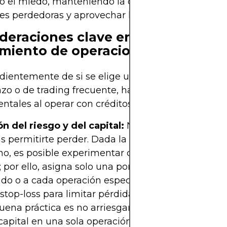
 o el miedo, manteniendo la disciplina para cerrar
es perdedoras y aprovechar las ganadoras.
deraciones clave en la ejecución 
miento de operaciones
ientemente de si se elige un enfoque de inversi
azo o de trading frecuente, hay principios y preca
tales al operar con créditos de carbono:
n del riesgo y del capital:
Nunca inviertas diner
 permitirte perder. Dada la volatilidad de los cré
o, es posible experimentar caídas fuertes en per
; por ello, asigna solo una porción de tu capital tot
o o a cada operación específica. Utiliza herrami
stop-loss
para limitar pérdidas máximas predefini
ena práctica es no arriesgar más de, por ejemplo
capital en una sola operación; así, una racha nega