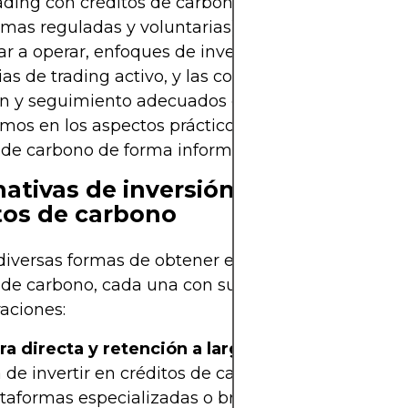
ading con créditos de carbono, los mercados disp
rmas reguladas y voluntarias), los pasos generales
 a operar, enfoques de inversión a largo plazo v
ias de trading activo, y las consideraciones clave 
n y seguimiento adecuados de las operaciones. N
mos en los aspectos prácticos de cómo operar co
 de carbono de forma informada y segura.
nativas de inversión y trading en
tos de carbono
diversas formas de obtener exposición al valor de 
 de carbono, cada una con sus características y
aciones:
a directa y retención a largo plazo:
La forma m
 de invertir en créditos de carbono es adquirirlos 
ataformas especializadas o brókers y mantenerlos