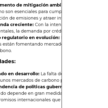
umento de mitigación ambiental:
Los créditos de
no son esenciales para cumplir con las metas de
ión de emisiones y atraer inversiones en sostenibi
da creciente:
Con la intensificación de las polít
tales, la demanda por créditos de carbono está e
 regulatorio en evolución:
Las normativas global
es están fomentando mercados estructurados para 
rbono.
dades:
do en desarrollo:
La falta de estandarización y l
gunos mercados de carbono puede generar incert
dencia de políticas gubernamentales:
La viabil
do depende en gran medida de regulaciones y
omisos internacionales que pueden cambiar.