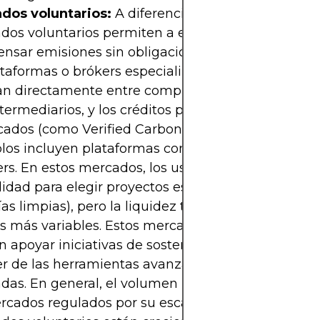
dos voluntarios:
A diferencia de los regulados, lo
dos voluntarios permiten a empresas y particular
nsar emisiones sin obligación legal, a menudo a 
taformas o brókers especializados. Las transaccio
zan directamente entre compradores y vendedores,
termediarios, y los créditos provienen de proyecto
icados (como Verified Carbon Standard o Gold Sta
los incluyen plataformas como Verra o Climate I
ers. En estos mercados, los usuarios mantienen m
ilidad para elegir proyectos específicos (reforestac
as limpias), pero la liquidez tiende a ser menor y 
s más variables. Estos mercados son ideales para
 apoyar iniciativas de sostenibilidad, aunque pu
er de las herramientas avanzadas de las platafor
das. En general, el volumen principal de comerci
cados regulados por su escala y estabilidad, pero