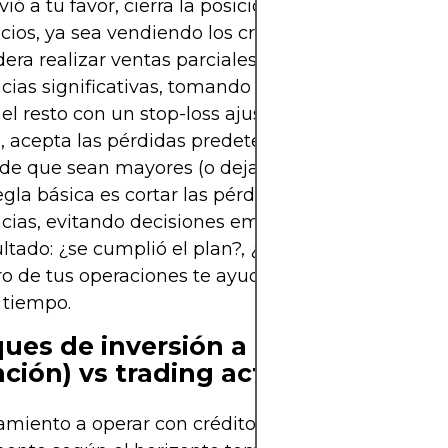
ió a tu favor, cierra la posición para asegurar tus
cios, ya sea vendiendo los créditos o liquidando d
era realizar ventas parciales escalonadas si alca
ias significativas, tomando beneficio mientras d
 el resto con un stop-loss ajustado. Si la operación
, acepta las pérdidas predeterminadas y cierra la 
de que sean mayores (o deja que se ejecute el stop
gla básica es cortar las pérdidas pronto y dejar co
ias, evitando decisiones emocionales. Tras cerrar
ultado: ¿se cumplió el plan?, ¿qué se aprendió? Ll
ro de tus operaciones te ayudará a refinar tu estra
 tiempo.
ues de inversión a largo plazo
nción) vs trading activo
amiento a operar con créditos de carbono puede di