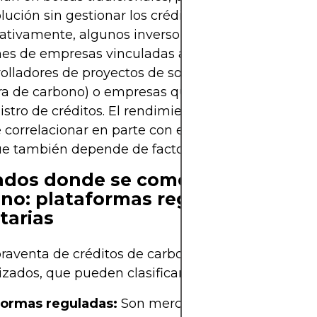
lución sin gestionar los créditos directamente.
ativamente, algunos inversores podrían optar por
nes de empresas vinculadas al mercado de carbo
olladores de proyectos de sostenibilidad (reforest
ra de carbono) o empresas que participan en la c
stro de créditos. El rendimiento de estas inversio
correlacionar en parte con el de los créditos de c
e también depende de factores propios de cada e
dos donde se comercian crédito
no: plataformas reguladas vs
tarias
raventa de créditos de carbono ocurre en merca
izados, que pueden clasificarse en dos tipos princi
formas reguladas:
Son mercados administrados b