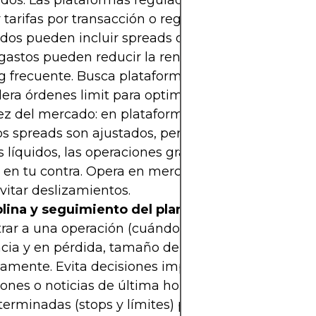
dos. Las plataformas reguladas y voluntarias suel
 tarifas por transacción o registro, mientras que lo
dos pueden incluir spreads o costos de financiam
gastos pueden reducir la rentabilidad, especialm
g frecuente. Busca plataformas con costos compet
era órdenes limit para optimizar precios. Evalúa l
dez del mercado: en plataformas reguladas como e
os spreads son ajustados, pero en mercados volun
 líquidos, las operaciones grandes pueden mover 
o en tu contra. Opera en mercados con suficiente
vitar deslizamientos.
plina y seguimiento del plan:
Define reglas clara
rar a una operación (cuándo entrar, cuándo salir 
cia y en pérdida, tamaño de posición) y cúmplela
tamente. Evita decisiones impulsivas influenciada
nes o noticias de última hora. Usa órdenes
erminadas (stops y límites) para mantener la obje