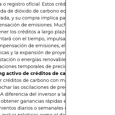
 o registro oficial. Estos créditos representan una
da de dióxido de carbono equivalente (tCO2e) evi
ada, y su compra implica participar en un sistem
nsación de emisiones. Muchos inversores optan 
er los créditos a largo plazo, anticipando que su
tará con el tiempo, impulsado por la creciente
pensación de emisiones, el fortalecimiento de po
icas y la expansión de proyectos de sostenibilida
stación o energías renovables), aceptando las pos
aciones temporales de precio.
ng activo de créditos de carbono:
Implica compr
r créditos de carbono con mayor frecuencia para
char las oscilaciones de precio en el corto o med
 A diferencia del inversor a largo plazo, el trader a
 obtener ganancias rápidas especulando con los
ientos diarios o semanales del mercado de carbo