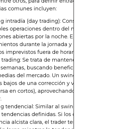
tre otros, para definir entradas y salidas. Alguna
ias comunes incluyen:
g intradía (day trading):
Consiste en abrir y cerrar
les operaciones dentro del mismo día, evitando d
ones abiertas por la noche. El objetivo es capturar
entos durante la jornada y limitar la exposición 
s imprevistos fuera de horario.
trading:
Se trata de mantener posiciones durante 
o semanas, buscando beneficiarse de oscilaciones
medias del mercado. Un swing trader intentará co
 bajos de una corrección y vender tras un rebote 
rsa en cortos), aprovechando las “olas” de una te
.
g tendencial:
Similar al swing trading pero enfoc
 tendencias definidas. Si los créditos entran en un
cia alcista clara, el trader tendencial mantiene u