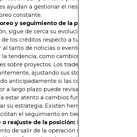
s ayudan a gestionar el riesgo y evitan la necesi
oreo constante.
oreo y seguimiento de la posición:
Una vez abie
ón, sigue de cerca su evolución. Esto implica vigila
 de los créditos respecto a tus puntos de entrada y
r al tanto de noticias o eventos significativos qu
r la tendencia, como cambios en políticas climátic
es sobre proyectos. Los traders activos suelen mon
antemente, ajustando sus
stops
para asegurar gan
ndo anticipadamente si las condiciones cambian. 
or a largo plazo puede revisar con menos frecuenc
ía estar atento a cambios fundamentales que req
ar su estrategia. Existen herramientas y alertas de
cilitan el seguimiento en tiempo real.
 o reajuste de la posición:
Finalmente, llega el
o de salir de la operación según tu plan. Si el 