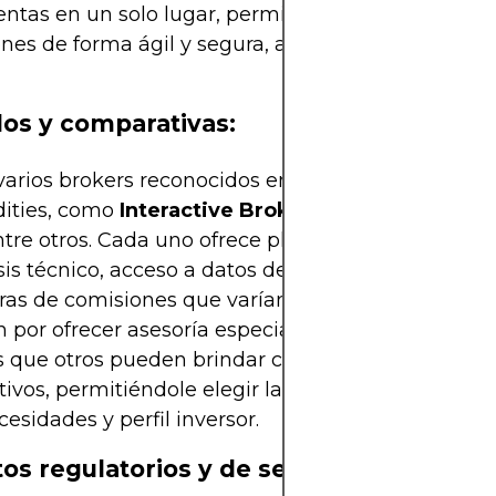
ntas en un solo lugar, permitiéndole ejecutar
nes de forma ágil y segura, a cambio de una comi
os y comparativas:
varios brokers reconocidos en el ámbito de los
ties, como
Interactive Brokers
,
TradeStation
y
entre otros. Cada uno ofrece plataformas con herr
sis técnico, acceso a datos de mercado en tiempo 
ras de comisiones que varían según el servicio. A
 por ofrecer asesoría especializada en materias p
 que otros pueden brindar costos operativos más
ivos, permitiéndole elegir la opción que mejor s
cesidades y perfil inversor.
os regulatorios y de seguridad