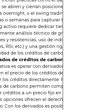
incluir prácticas como el
day trading
(trading intr
se abren y cierran posiciones el mismo día para e
s overnight, o el
swing trading
, manteniendo posi
as o semanas para capturar tendencias intermedia
g activo requiere dedicar tiempo al análisis del 
amente análisis técnico de gráficos, identificando 
es y resistencias, uso de indicadores como media
s, RSI, etc.) y una gestión rigurosa del riesgo dada
lidad de los créditos de carbono.
ados de créditos de carbono (futuros, opciones
ativa es operar con derivados financieros cuyo val
n el precio de los créditos de carbono, sin necesi
 los créditos directamente. Por ejemplo, los contr
os de carbono permiten comprometerse a comprar
 créditos a un precio fijo en una fecha futura, mi
s opciones ofrecen el derecho (no la obligación) d
o. Con los derivados es posible ganar tanto en su