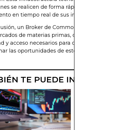
nes se realicen de forma rápida y segura, garanti
nto en tiempo real de sus inversiones en commod
usión, un Broker de Commodities es su puerta de
rcados de materias primas, ofreciéndole las herr
d y acceso necesarios para diversificar su portafol
ar las oportunidades de este sector.
IÉN TE PUEDE INTERESAR
DESCUBRE
FONDOS DE
TECNOLOGÍA
Guía sobre fondos d