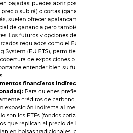
n bajadas: puedes abrir posiciones largas (apost
 precio subirá) o cortas (ganando si el precio baja)
s, suelen ofrecer apalancamiento, lo que aument
ial de ganancia pero también el riesgo de pérdid
s. Los futuros y opciones de carbono están dispo
rcados regulados como el European Union Emiss
ng System (EU ETS), permitiendo estrategias ava
obertura de exposiciones o especulación con alto
portante entender bien su funcionamiento antes 
s.
umentos financieros indirectos (ETFs y accione
ionadas):
Para quienes prefieren no manejar
tamente créditos de carbono, existen productos q
n exposición indirecta al mercado de carbono. Un
lo son los ETFs (fondos cotizados) de carbono, c
os que replican el precio de los créditos en el EU 
an en bolsas tradicionales, permitiendo beneficia