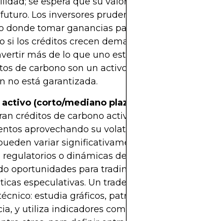
ilidad; se espera que su valor refleje la urgencia c
 futuro. Los inversores prudentes suelen establec
o donde tomar ganancias parciales o rebalancear
io si los créditos crecen demasiado en valor. Sobre
vertir más de lo que uno esté dispuesto a perder,
itos de carbono son un activo sujeto a riesgos y su
n no está garantizada.
 activo (corto/mediano plazo):
Por otro lado, los 
ran créditos de carbono activamente buscan obte
ntos aprovechando su volatilidad a corto plazo. L
pueden variar significativamente en respuesta a no
regulatorios o dinámicas de oferta y demanda,
o oportunidades para trading intradía, swing trad
cticas especulativas. Un trader activo suele basarse
 técnico: estudia gráficos, patrones, niveles de sopo
cia, y utiliza indicadores como promedios móviles,