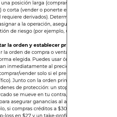
 una posición larga (comprar créditos esperando 
 o corta (vender o ponerte en corto esperando qu
l requiere derivados). Determina también cuánto 
asignar a la operación, asegurándote de que sea 
tión de riesgo (por ejemplo, una fracción de tu cap
tar la orden y establecer protecciones:
Procede
r la orden de compra o venta de créditos de carb
forma elegida. Puedes usar órdenes de mercado (
an inmediatamente al precio vigente) u órdenes l
comprar/vender solo si el precio alcanza un nivel
fico). Junto con la orden principal, es muy recom
órdenes de protección: un stop-loss para limitar pér
rcado se mueve en tu contra, y eventualmente un
 para asegurar ganancias al alcanzar tu objetivo. P
o, si compras créditos a $30 por tonelada, podría
p-loss en $27 y un take-profit en $35 según tu pla