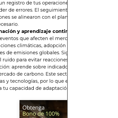
un registro de tus operaciones para analizar resul
er de errores. El seguimiento es clave: evalúa si t
ones se alinearon con el plan y ajusta tu estrateg
cesario.
mación y aprendizaje continuo:
Mantente infor
 eventos que afecten el mercado, como cambios 
ciones climáticas, adopción de proyectos sostenib
es de emisiones globales. Sigue fuentes confiable
 el ruido para evitar reacciones exageradas. Invierte
ión: aprende sobre indicadores, estrategias y te
ercado de carbono. Este sector evoluciona con nu
cas y tecnologías, por lo que el conocimiento actu
 tu capacidad de adaptación y decisión.