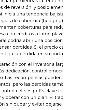
ón larga mientras la tendencia persista, saliendo 
s de reversión, y posiblemente girando a una pos
si inicia una tendencia bajista.
egias de cobertura (hedging):
Algunos operadores
mentan coberturas para reducir riesgo. Por ejemp
sa con créditos a largo plazo que teme una caída
al podría abrir una posición corta con futuros pa
sar pérdidas. Si el precio cae, la ganancia de la 
mitiga la pérdida en su portafolio.
ración con el inversor a largo plazo, el trading ac
s dedicación, control emocional y disciplina en la
go. Las recompensas pueden ser rápidas si se acier
tos, pero las pérdidas también pueden ser signif
 controla el riesgo. Es clave formarse adecuadame
r y operar con un plan. El trader debe ejecutar ór
ón sin dudar y evitar dejarse llevar por emocione