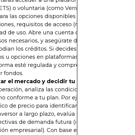
itarás acceder a una plataforma regulada (como 
ETS) o voluntaria (como Verra) que opere en tu reg
ra las opciones disponibles en términos de segur
ones, requisitos de acceso (registro, verificación) 
dad de uso. Abre una cuenta con tiempo, cumple c
os necesarios, y asegúrate de entender cómo se r
odian los créditos. Si decides operar mediante de
os u opciones en plataformas como ICE), verifica q
forma esté regulada y comprende los términos an
ir fondos.
zar el mercado y decidir tu posición:
Antes de ej
eración, analiza las condiciones actuales del me
o conforme a tu plan. Por ejemplo, si eres trader,
fico de precio para identificar tendencias o niveles 
nversor a largo plazo, evalúa si el precio actual refl
ctivas de demanda futura (influida por regulacio
ón empresarial). Con base en tu análisis, decide s