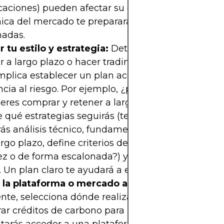
icaciones) pueden afectar su cotización. Entender 
ica del mercado te preparará para tomar decisio
madas.
r tu estilo y estrategia:
Determina si tu enfoque 
ir a largo plazo o hacer trading activo, o una comb
mplica establecer un plan acorde a tus objetivos y
ncia al riesgo. Por ejemplo, ¿planeas hacer
trading
ieres comprar y retener a largo plazo? Si optas por
 qué estrategias seguirás (tendencial, oscilaciones,
rás análisis técnico, fundamental, o ambos. Si tu 
argo plazo, define criterios de entrada (¿comprará
z o de forma escalonada?) y condiciones de salid
. Un plan claro te ayudará a evitar decisiones impu
r la plataforma o mercado adecuado:
Con tu est
te, selecciona dónde realizarás las operaciones. S
r créditos de carbono para invertir a largo plazo,