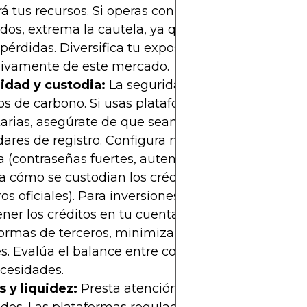
á tus recursos. Si operas con apalancamiento en
dos, extrema la cautela, ya que amplifica tanto g
érdidas. Diversifica tu exposición para no depen
sivamente de este mercado.
idad y custodia:
La seguridad es esencial al oper
os de carbono. Si usas plataformas reguladas o
tarias, asegúrate de que sean confiables y cumpl
ares de registro. Configura medidas de protecció
 (contraseñas fuertes, autenticación de dos factor
ca cómo se custodian los créditos (generalmente 
ros oficiales). Para inversiones a largo plazo, consi
er los créditos en tu cuenta registrada en lugar 
ormas de terceros, minimizando riesgos de fallos 
es. Evalúa el balance entre comodidad y segurida
cesidades.
s y liquidez:
Presta atención a las comisiones y c