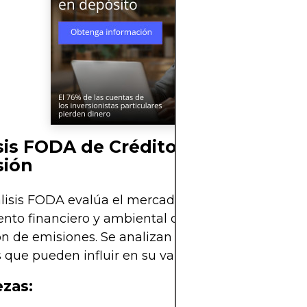
sis FODA de Créditos de Carbono
sión
lisis FODA evalúa el mercado de créditos de carb
nto financiero y ambiental clave para incentivar l
n de emisiones. Se analizan los factores internos 
 que pueden influir en su valor y adopción.
ezas: