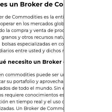
es un Broker de Commodities?
r de Commodities es la entidad o plataforma que
operar en los mercados globales de materias pri
ndo la compra y venta de productos como el petról
 granos y otros recursos naturales. Estos brokers 
a bolsas especializadas en commodities y actúan
iarios entre usted y dichos mercados.
ué necesito un Broker de Commodities
 en commodities puede ser una excelente estrateg
icar su portafolio y aprovechar las fluctuaciones de
ados de todo el mundo. Sin embargo, operar en e
 requiere conocimientos específicos, acceso a
ión en tiempo real y el uso de plataformas de tra
izadas. Un Broker de Commodities reúne todas es