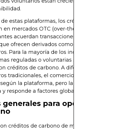
dos voluntarios están creciendo con la demanda
ibilidad.
e estas plataformas, los créditos de carbono ta
n en mercados OTC (over-the-counter), donde gr
antes acuerdan transacciones directamente, y me
 que ofrecen derivados como futuros o CFDs en m
ros. Para la mayoría de los individuos o empresas, 
mas reguladas o voluntarias serán el medio princi
on créditos de carbono. A diferencia de algunos 
ros tradicionales, el comercio de carbono puede va
 según la plataforma, pero la dinámica de precios
 y responde a factores globales.
 generales para operar con crédi
ono
on créditos de carbono de manera efectiva requi