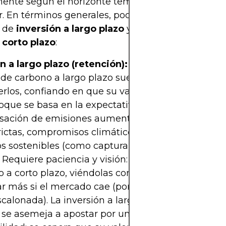
nte según el horizonte temporal y la filosofía de
. En términos generales, podemos distinguir entre
 de
inversión a largo plazo
y las
estrategias de 
 corto plazo
:
n a largo plazo (retención):
Quienes apuestan po
 de carbono a largo plazo suelen adquirirlos y
los, confiando en que su valor crecerá con el tie
foque se basa en la expectativa de que la demand
ación de emisiones aumentará debido a regulac
ictas, compromisos climáticos globales y la expa
s sostenibles (como captura de carbono o energí
. Requiere paciencia y visión: implica tolerar fluct
o a corto plazo, viéndolas como oportunidades pa
r más si el mercado cae (por ejemplo, comprand
calonada). La inversión a largo plazo en créditos 
 se asemeja a apostar por un mercado emergent