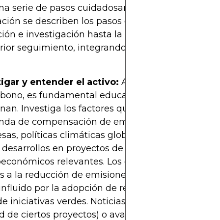
na serie de pasos cuidadosamente planificados. A
ción se describen los pasos generales, desde la e
ión e investigación hasta la ejecución de la opera
rior seguimiento, integrando la gestión de riesgo
igar y entender el activo:
Antes de invertir en cr
rbono, es fundamental educarse sobre qué son y
nan. Investiga los factores que mueven su precio,
da de compensación de emisiones por parte de
as, políticas climáticas globales (ej. acuerdos co
, desarrollos en proyectos de sostenibilidad, o eve
económicos relevantes. Los créditos de carbono 
s a la reducción de emisiones verificada, y su val
influido por la adopción de regulaciones más estri
de iniciativas verdes. Noticias negativas (ej. críticas
d de ciertos proyectos) o avances clave (ej. nueva