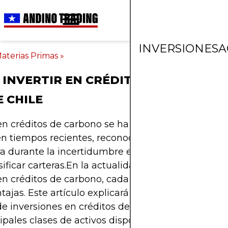
INVERSIONES
A
aterias Primas
»
INVERTIR EN CRÉDITOS DE CARBO
 CHILE
 en créditos de carbono se ha convertido en una pr
en tiempos recientes, reconocido tanto como una
ra durante la incertidumbre económica como una
sificar carteras.En la actualidad, hay varias maner
 en créditos de carbono, cada una con sus propias 
tajas. Este artículo explicará cómo invertir y las d
e inversiones en créditos de carbono, con un enf
cipales clases de activos disponibles y las estrateg