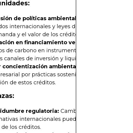
nidades:
sión de políticas ambientales:
El fortalecimient
dos internacionales y leyes de emisiones puede i
anda y el valor de los créditos de carbono.
ación en financiamiento verde:
La integración d
os de carbono en instrumentos financieros puede 
 canales de inversión y liquidez.
 concientización ambiental:
La creciente presión
esarial por prácticas sostenibles puede aumentar
ón de estos créditos.
zas:
tidumbre regulatoria:
Cambios en políticas ambi
ativas internacionales pueden afectar la estabilid
 de los créditos.