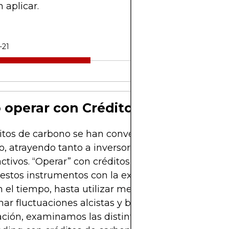
 aplicar.
-21
operar con Créditos de Carbono
itos de carbono se han convertido en un activo po
, atrayendo tanto a inversores a largo plazo com
activos. “Operar” con créditos de carbono abarca 
 estos instrumentos con la expectativa de que su 
 el tiempo, hasta utilizar mecanismos financieros
ar fluctuaciones alcistas y bajistas en el corto pla
ción, examinamos las distintas alternativas para i