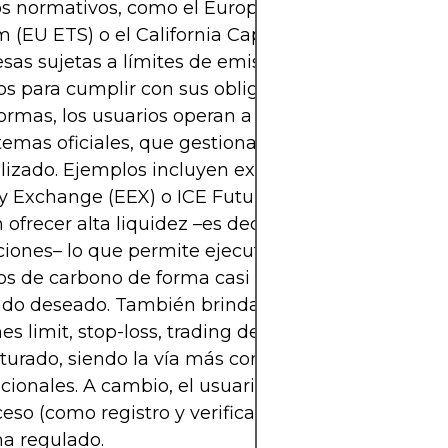
s normativos, como el European Union Emissions
m (EU ETS) o el California Cap-and-Trade Program
sas sujetas a límites de emisiones compran y ve
os para cumplir con sus obligaciones. En estas
ormas, los usuarios operan a través de cuentas re
temas oficiales, que gestionan un libro de órdene
alizado. Ejemplos incluyen exchanges como la Eu
y Exchange (EEX) o ICE Futures Europe. Estas pla
 ofrecer alta
liquidez
–es decir, gran volumen de
ciones– lo que permite ejecutar compras o ventas
os de carbono de forma casi instantánea al precio
do deseado. También brindan herramientas ava
es limit, stop-loss, trading de futuros, etc.) y un e
turado, siendo la vía más común para participant
ucionales. A cambio, el usuario debe cumplir con r
eso (como registro y verificación) y operar dentro
ma regulado.