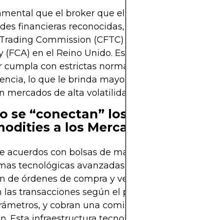
mental que el broker que elija esté regulado por
des financieras reconocidas, como la U.S. Commo
 Trading Commission (CFTC) o la Financial Condu
y (FCA) en el Reino Unido. Esta supervisión garant
r cumpla con estrictas normas de seguridad y
encia, lo que le brinda mayor confianza al invertir
n mercados de alta volatilidad.
 se “conectan” los Brokers de
dities a los Mercados?
 acuerdos con bolsas de materias primas y el us
mas tecnológicas avanzadas, estos brokers facilita
ón de órdenes de compra y venta en mercados glo
las transacciones según el precio, el orden de ll
rámetros, y cobran una comisión cuando se ejecut
n. Esta infraestructura tecnológica permite que la