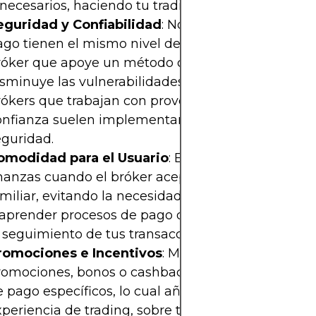
nnecesarios, haciendo tu trading más rentable.
eguridad y Confiabilidad
: No todos los métodos 
ago tienen el mismo nivel de seguridad. Escoger 
róker que apoye un método confiable y seguro
isminuye las vulnerabilidades a fraudes. Además, l
rókers que trabajan con proveedores de pago de
onfianza suelen implementar mayores medidas d
eguridad.
omodidad para el Usuario
: Es más fácil gestionar
inanzas cuando el bróker acepta un método de pa
amiliar, evitando la necesidad de crear nuevas cue
 aprender procesos de pago distintos. Además, faci
l seguimiento de tus transacciones en un solo luga
romociones e Incentivos
: Muchos brókers ofrece
romociones, bonos o cashback asociados a métod
 pago específicos, lo cual añade valor extra a tu
xperiencia de trading, sobre todo si usas platafor