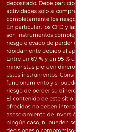
depositado. Debe participar en estas
actividades solo si comprende
completamente los riesgos asociados.
En particular, los CFD y las criptomonedas
son instrumentos complejos y conllevan un
riesgo elevado de perder dinero
rápidamente debido al apalancamiento.
Entre un 67 % y un 95 % de los inversores
minoristas pierden dinero al negociar con
estos instrumentos. Considere si entiende su
funcionamiento y si puede asumir el alto
riesgo de perder su dinero.
El contenido de este sitio web y los servicios
ofrecidos no deben interpretarse como
asesoramiento de inversión ni financiero en
ningún caso, ni pueden servir de base para
decisiones o compromisos de ningún tipo.