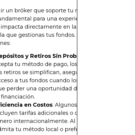
ir un bróker que soporte tu método de pago pref
undamental para una experiencia de trading fluida
impacta directamente en la eficiencia y segurida
la que gestionas tus fondos. Aquí tienes algunas
nes:
epósitos y Retiros Sin Problemas
: Si el bróker
cepta tu método de pago, los depósitos son rápido
s retiros se simplifican, asegurando que tengas
cceso a tus fondos cuando los necesites. Nada peo
ue perder una oportunidad de trading por demora
 financiación.
ficiencia en Costos
: Algunos métodos de pago
cluyen tarifas adicionales o de conversión al mov
inero internacionalmente. Al elegir un bróker que
mita tu método local o preferido, evitas estos cos