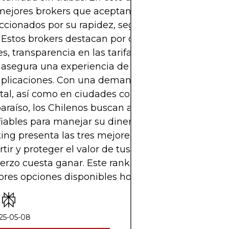
 mejores brokers que aceptan Mercado Pago,
ccionados por su rapidez, seguridad y facilidad de
 Estos brokers destacan por ofrecer depósitos y ret
es, transparencia en las tarifas y un soporte al clie
asegura una experiencia de trading fluida y sin
plicaciones. Con una demanda creciente tanto en
ital, así como en ciudades como Concepción o
araíso, los Chilenos buscan alternativas seguras y
iables para manejar su dinero con inteligencia. Es
ing presenta las tres mejores alternativas para op
rtir y proteger el valor de tus Pesos, que tanto
erzo cuesta ganar. Este ranking presenta las tres
res opciones disponibles hoy en el país.
25-05-08