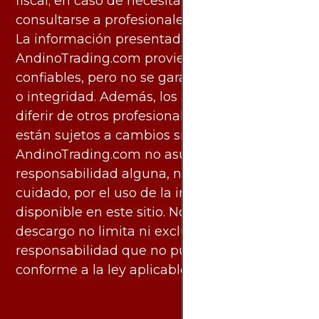
fiscal; en caso de necesitarlo, debe
consultarse a profesionales especializados.
La información presentada por
AndinoTrading.com proviene de fuentes
confiables, pero no se garantiza su exactitud
o integridad. Además, los análisis pueden
diferir de otros profesionales calificados y
están sujetos a cambios sin previo aviso.
AndinoTrading.com no asume
responsabilidad alguna, ni deber de
cuidado, por el uso de la información
disponible en este sitio. No obstante, este
descargo no limita ni excluye ninguna
responsabilidad que no pueda ser excluida
conforme a la ley aplicable.