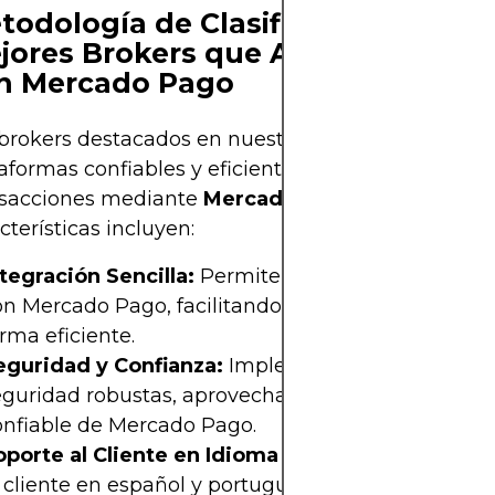
todología de Clasificación de los
jores Brokers que Aceptan Pagos
n Mercado Pago
brokers destacados en nuestro ranking ofrecen
aformas confiables y eficientes, optimizadas para
nsacciones mediante
Mercado Pago
. Sus principa
cterísticas incluyen:
ntegración Sencilla:
Permiten una integración flu
on Mercado Pago, facilitando depósitos y retiros d
rma eficiente.
eguridad y Confianza:
Implementan medidas de
eguridad robustas, aprovechando la infraestructur
onfiable de Mercado Pago.
oporte al Cliente en Idioma Local:
Ofrecen atenc
 cliente en español y portugués, esencial para at