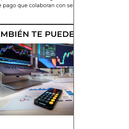
e pago que colaboran con servicios financieros.
MBIÉN TE PUEDE INTERESAR
MEJORES
BROKERS
QUE
ACEPTAN
PAYONEER
EN CHILE
¿Perdiste
oportunidades
por problemas
de pago?