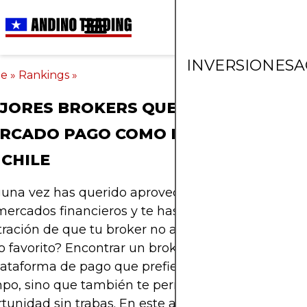
INVERSIONES
A
me
»
Rankings
»
JORES BROKERS QUE ACEPTAN
RCADO PAGO COMO MÉTODO DE PA
 CHILE
guna vez has querido aprovechar una oportunidad
mercados financieros y te has encontrado con la
tración de que tu broker no acepta tu método de
 favorito? Encontrar un broker confiable que ace
lataforma de pago que prefieres no solo te ahorra
mpo, sino que también te permite aprovechar cad
tunidad sin trabas. En este artículo, te presentam