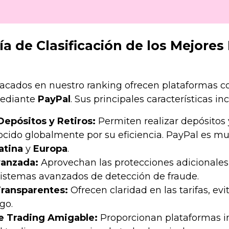
a de Clasificación de los Mejore
acados en nuestro ranking ofrecen plataformas con
mediante
PayPal
. Sus principales características in
Depósitos y Retiros:
Permiten realizar depósitos y
ocido globalmente por su eficiencia. PayPal es m
atina
y
Europa
.
vanzada:
Aprovechan las protecciones adicionales 
istemas avanzados de detección de fraude.
ransparentes:
Ofrecen claridad en las tarifas, ev
go.
e Trading Amigable:
Proporcionan plataformas int