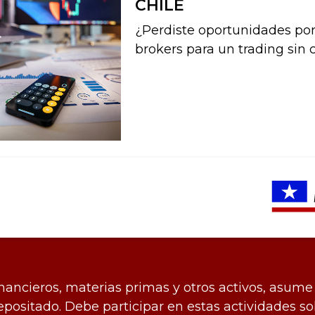
CHILE
¿Perdiste oportunidades po
brokers para un trading sin 
inancieros, materias primas y otros activos, asume 
 depositado. Debe participar en estas actividades