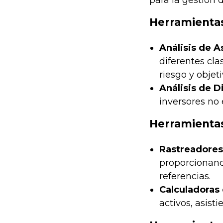
para la gestión 
Herramientas 
Análisis de A
diferentes cla
riesgo y objet
Análisis de D
inversores no 
Herramienta
Rastreadores
proporcionand
referencias.
Calculadoras 
activos, asist