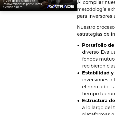
Al compilar nues
metodología exh
para inversores a
Nuestro proceso 
estrategias de in
Portafolio de
diverso. Eval
fondos mutuos
recibieron cla
Estabilidad y
inversiones a 
el mercado. La
tiempo fueron
Estructura de
a lo largo del
plataformas qu