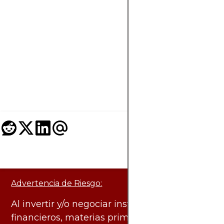
rápida y las
herramientas
necesarias
para
estrategias de
arbitraje
efectivas.
Advertencia de Riesgo:
Al invertir y/o negociar instrumentos
financieros, materias primas y otros activos,