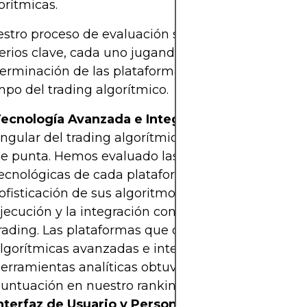
orítmicas.
stro proceso de evaluación se basa en varios
terios clave, cada uno jugando un papel crucial en 
erminación de las plataformas que sobresalen en 
po del trading algorítmico.
ecnología Avanzada e Integración
: La piedra
ngular del trading algorítmico eficaz es la tecnolo
e punta. Hemos evaluado las capacidades
ecnológicas de cada plataforma, incluyendo la
ofisticación de sus algoritmos, la velocidad de
jecución y la integración con herramientas de
rading. Las plataformas que ofrecen funciones
lgorítmicas avanzadas e integración fluida con
erramientas analíticas obtuvieron una mayor
untuación en nuestro ranking.
nterfaz de Usuario y Personalización
: Para el