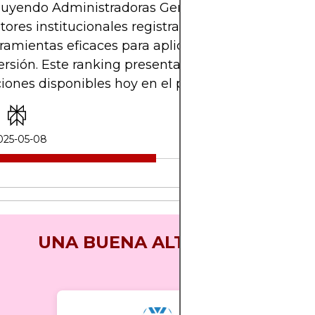
luyendo Administradoras Generales de Fondos y
tores institucionales registrados— que buscan
ramientas eficaces para aplicar estrategias de
ersión. Este ranking presenta las tres mejores
iones disponibles hoy en el país.
25-05-08
UNA BUENA ALTERNATIVA