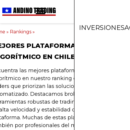
INVERSIONES
A
me
»
Rankings
»
JORES PLATAFORMAS DE TRADING
GORÍTMICO EN CHILE
uentra las mejores plataformas para trading
orítmico en nuestro ranking exclusivo, pensado p
ders que priorizan las soluciones de trading
omatizado. Destacamos brokers que ofrecen
ramientas robustas de trading algorítmico, ejecuc
alta velocidad y estabilidad confiable de la
taforma. Muchas de estas plataformas son utiliza
bién por profesionales del mercado chileno —