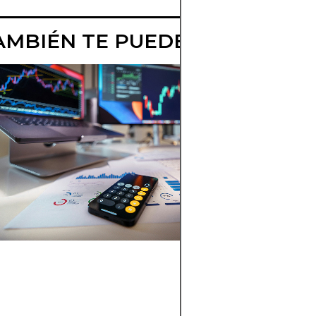
AMBIÉN TE PUEDE INTERESAR
MEJORES
APPS
PARA
TRADING
DE
ARBITRAJE
EN CHILE
Nuestro
ranking de
plataformas
para trading
de arbitraje
identifica a los