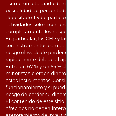
asume un alto grado de riesgo. Existe la
posibilidad de perder todo el capital
depositado. Debe participar en estas
actividades solo si comprende
completamente los riesgos asociados.
En particular, los CFD y las criptomonedas
son instrumentos complejos y conllevan un
riesgo elevado de perder dinero
rápidamente debido al apalancamiento.
Entre un 67 % y un 95 % de los inversores
minoristas pierden dinero al negociar con
estos instrumentos. Considere si entiende su
funcionamiento y si puede asumir el alto
riesgo de perder su dinero.
El contenido de este sitio web y los servicios
ofrecidos no deben interpretarse como
asesoramiento de inversión ni financiero en