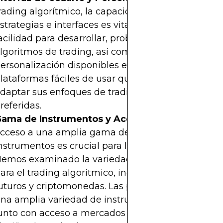
rading algorítmico, la capacidad de personalizar
strategias e interfaces es vital. Hemos evaluado la
acilidad para desarrollar, probar e implementar
lgoritmos de trading, así como las opciones de
ersonalización disponibles en cada plataforma. L
lataformas fáciles de usar que permiten a los trad
daptar sus enfoques de trading algorítmico fuero
referidas.
ama de Instrumentos y Acceso al Mercado
: El
cceso a una amplia gama de mercados e
nstrumentos es crucial para los traders algorítmico
emos examinado la variedad de activos disponib
ara el trading algorítmico, incluyendo acciones, fo
uturos y criptomonedas. Las plataformas que ofre
na amplia variedad de instrumentos de trading,
unto con acceso a mercados globales, fueron