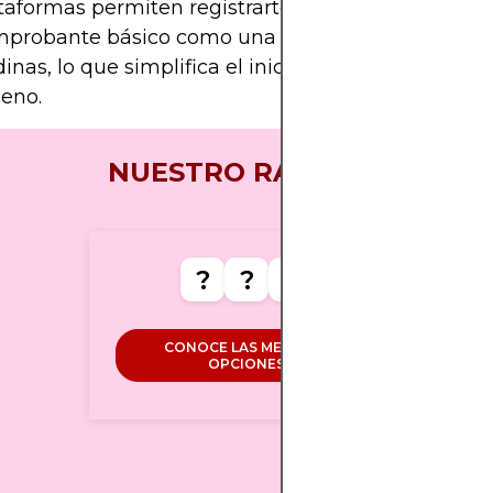
taformas permiten registrarte solo con tu RUT y u
probante básico como una boleta de Enel o Agu
inas, lo que simplifica el inicio para cualquier
leno.
NUESTRO RANKING
?
?
?
CONOCE LAS MEJORES
OPCIONES