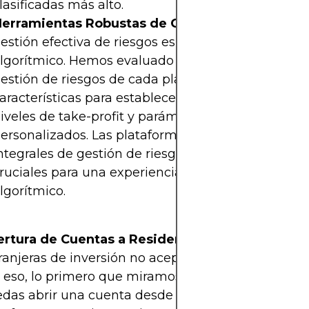
lasificadas más alto.
erramientas Robustas de Gestión de Riesgos
: 
estión efectiva de riesgos es crítica en el trading
lgorítmico. Hemos evaluado las herramientas de
estión de riesgos de cada plataforma, incluyendo
aracterísticas para establecer órdenes de stop-los
iveles de take-profit y parámetros de riesgo
ersonalizados. Las plataformas con capacidades
ntegrales de gestión de riesgos fueron considerad
ruciales para una experiencia superior de trading
lgorítmico.
rtura de Cuentas a Residentes
: Algunas apps
ranjeras de inversión no aceptan residentes en Chi
 eso, lo primero que miramos es que efectivamen
das abrir una cuenta desde el país. Estas