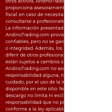
otros activos. AndinoTrading.com no
proporciona asesoramiento legal, contable o
fiscal; en caso de necesitarlo, debe
consultarse a profesionales especializados.
La información presentada por
AndinoTrading.com proviene de fuentes
confiables, pero no se garantiza su exactitud
o integridad. Además, los análisis pueden
diferir de otros profesionales calificados y
están sujetos a cambios sin previo aviso.
AndinoTrading.com no asume
responsabilidad alguna, ni deber de
cuidado, por el uso de la información
disponible en este sitio. No obstante, este
descargo no limita ni excluye ninguna
responsabilidad que no pueda ser excluida
conforme a la ley aplicable.