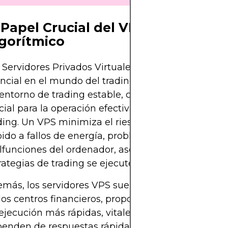
 Papel Crucial del VPS en el Tradi
gorítmico
 Servidores Privados Virtuales (VPS) juegan un pa
ncial en el mundo del trading algorítmico. Ofrece
entorno de trading estable, confiable y continuo,
cial para la operación efectiva de algoritmos de
ding. Un VPS minimiza el riesgo de inactividad
ido a fallos de energía, problemas de internet o
funciones del ordenador, asegurando que las
rategias de trading se ejecuten sin interrupciones.
más, los servidores VPS suelen estar ubicados ce
los centros financieros, proporcionando velocidad
ejecución más rápidas, vitales para estrategias qu
enden de respuestas rápidas del mercado. Esta