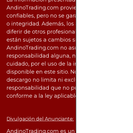
AndinoTrading.com proviene de fuentes
confiables, pero no se garantiza su exactitud
o integridad. Además, los análisis pueden
diferir de otros profesionales calificados y
están sujetos a cambios sin previo aviso.
AndinoTrading.com no asume
responsabilidad alguna, ni deber de
cuidado, por el uso de la información
disponible en este sitio. No obstante, este
descargo no limita ni excluye ninguna
responsabilidad que no pueda ser excluida
conforme a la ley aplicable.
Divulgación del Anunciante:
AndinoTrading.com es un sitio de uso