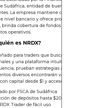
de Sudáfrica, entidad de buena reputación en me
tes. La empresa mantiene cuentas segregadas, a
de nivel bancario y ofrece protección de saldo nega
 brinda cobertura de fondos hasta $20,000 en ca
tos operativos.
quién es NRDX?
eñado para traders que buscan spreads bajos, con
nales y una plataforma intuitiva. Los usuarios que
uencia, prueban estrategias automatizadas o bus
ntos diversos encontrarán valor. También es apto
con capital desde $1 y acceso móvil completo.
ado por FSCA de Sudáfrica
cción de depósitos hasta $20,000
RDX Trader de fácil uso