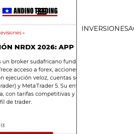
INVERSIONES
A
evisiones
»
IÓN NRDX 2026: APP DE TRADING G
un broker sudafricano fundado en 1994 y regulad
rece acceso a forex, acciones, índices, commoditi
on ejecución veloz, cuentas segregadas, plataform
ader) y MetaTrader 5. Su enfoque es brindar segu
ia, con tarifas competitivas y herramientas avanz
il de trader.
-13