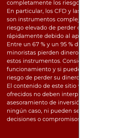
completamente los riesgos asociados.
En particular, los CFD y las criptomonedas
son instrumentos complejos y conllevan un
riesgo elevado de perder dinero
rápidamente debido al apalancamiento.
Entre un 67 % y un 95 % de los inversores
minoristas pierden dinero al negociar con
estos instrumentos. Considere si entiende su
funcionamiento y si puede asumir el alto
riesgo de perder su dinero.
El contenido de este sitio web y los servicios
ofrecidos no deben interpretarse como
asesoramiento de inversión ni financiero en
ningún caso, ni pueden servir de base para
decisiones o compromisos de ningún tipo.