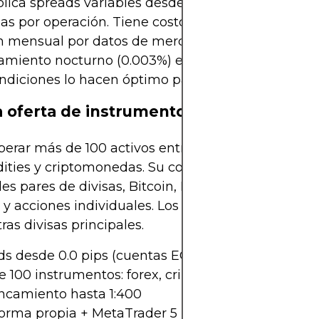
ica spreads variables desde niveles competitivos,
fijas por operación. Tiene costos secundarios como
 mensual por datos de mercado ($2.50–$4.50), fe
miento nocturno (0.003%) e inactividad tras 3 me
ndiciones lo hacen óptimo para traders activos.
 oferta de instrumentos financieros
erar más de 100 activos entre forex, acciones, índ
ies y criptomonedas. Su cobertura incluye los
les pares de divisas, Bitcoin, Ethereum, índices bu
 y acciones individuales. Los activos se liquidan e
ras divisas principales.
ds desde 0.0 pips (cuentas ECN)
 100 instrumentos: forex, cripto, acciones
ncamiento hasta 1:400
forma propia + MetaTrader 5