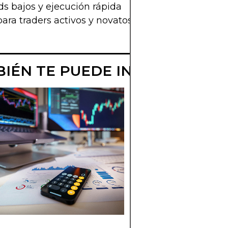
s bajos y ejecución rápida
para traders activos y novatos
IÉN TE PUEDE INTERESAR
REVISIÓN DE
FXTM PARA
CLIENTES EN
CHILE
FXTM combina
condiciones ECN,
formación avanzada
copy trading y
regulación múltiple