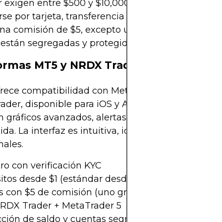
 exigen entre $500 y $10,000. Los fondos pueden
irse por tarjeta, transferencia bancaria o DTC. Los r
na comisión de $5, excepto uno gratuito al mes. L
están segregadas y protegidas hasta $20,000 por 
ormas MT5 y NRDX Trader
ece compatibilidad con MetaTrader 5 y su app pr
ader, disponible para iOS y Android. Ambas plata
 gráficos avanzados, alertas personalizadas y eje
ida. La interfaz es intuitiva, ideal para traders nov
nales.
ro con verificación KYC
itos desde $1 (estándar desde $500)
s con $5 de comisión (uno gratis/mes)
RDX Trader + MetaTrader 5
cción de saldo y cuentas segregadas