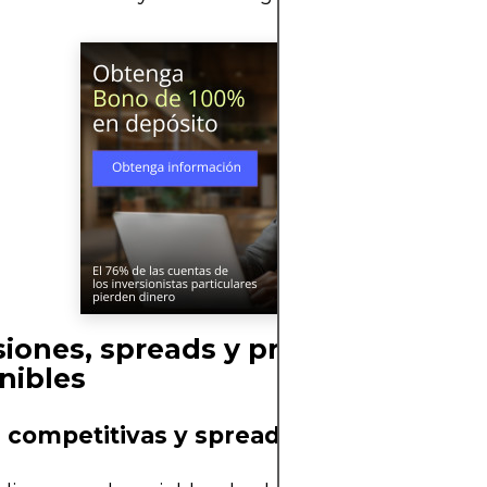
iones, spreads y productos
nibles
s competitivas y spreads bajos