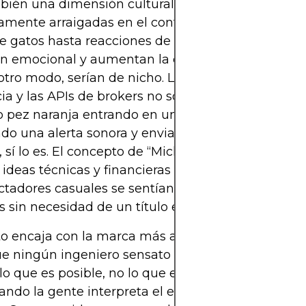
bién una dimensión cultural. Las mascotas están
mente arraigadas en el contenido de internet; d
e gatos hasta reacciones de perros, los animales
ión emocional y aumentan la compartibilidad de 
otro modo, serían de nicho. Los algoritmos de alta
ia y las APIs de brokers no son, por sí solos, virale
 pez naranja entrando en una zona de “compra”,
do una alerta sonora y enviando dinero real a un
, sí lo es. El concepto de “Michael Reeves goldfish”
 ideas técnicas y financieras complejas en un fo
ectadores casuales se sentían cómodos compartie
s sin necesidad de un título en finanzas.
to encaja con la marca más amplia de Reeves: co
e ningún ingeniero sensato haría, precisamente 
lo que es posible, no lo que es recomendable. Est
ando la gente interpreta el experimento como co