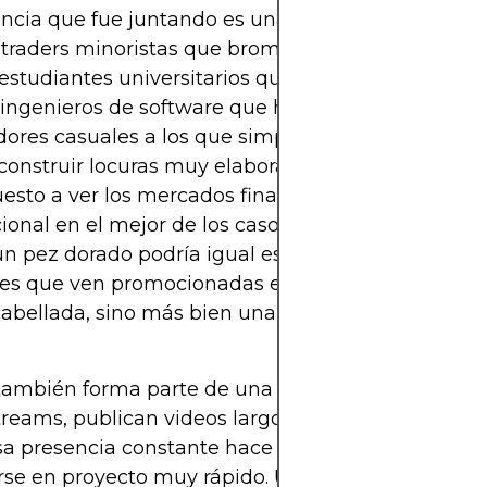
ncia que fue juntando es una mezcla curiosa per
: traders minoristas que bromean con “apes toget
 estudiantes universitarios que aprenden a progr
ingenieros de software que hacen un break del sp
ores casuales a los que simplemente les gusta ve
construir locuras muy elaboradas. Este público ya 
esto a ver los mercados financieros como algo
ional en el mejor de los casos y cómico en el peor
n pez dorado podría igual estar tomando algunas
es que ven promocionadas en redes sociales no p
cabellada, sino más bien una metáfora dolorosam
también forma parte de una generación de cread
reams, publican videos largos y participan a diari
sa presencia constante hace que un chiste pueda
rse en proyecto muy rápido. Un comentario suelto 