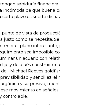
 tengan sabiduría financiera oculta; estaba pincha
a incómoda de que buena parte del rendimiento 
a corto plazo es suerte disfrazada de jerga y captu
.
 punto de vista de producción, un goldfish tambi
 justo como se necesita. Se mueve lo suficiente
tener el plano interesante, pero no tan rápido c
seguimiento sea imposible con hardware de consu
uminar un acuario con relativa facilidad, encuadra
 fijo y después construir una interfaz sobre ese vi
del “Michael Reeves goldfish” dependía de ese eq
previsibilidad y sencillez: el movimiento del pez s
 orgánico y sorpresivo, mientras que el sistema q
a ese movimiento en señales de compra o venta er
y controlable.