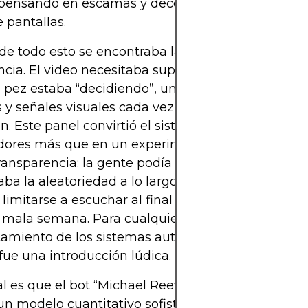
 pensando en escamas y decoración, en lugar de m
 pantallas.
e todo esto se encontraba la capa de visualizaci
ncia. El video necesitaba superposiciones que mo
l pez estaba “decidiendo”, un contador de gananci
 y señales visuales cada vez que se ejecutaba un
n. Este panel convirtió el sistema en un espectác
dores más que en un experimento privado. Tamb
ransparencia: la gente podía ver en tiempo real c
ba la aleatoriedad a lo largo de varias operacione
 limitarse a escuchar al final que el pez había ten
mala semana. Para cualquiera con curiosidad por
miento de los sistemas automáticos a lo largo d
fue una introducción lúdica.
al es que el bot “Michael Reeves goldfish” no era e
un modelo cuantitativo sofisticado. La gracia era