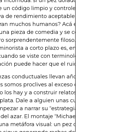
 incómoda: si un pez dorado aleatorio, canalizad
e un código limpio y controles de riesgo, puede g
a de rendimiento aceptable, ¿qué dice eso de la 
ran muchos humanos? Acá es donde el proyecto 
 una pieza de comedia y se convierte en un comen
ro sorprendentemente filoso. Señala hasta qué pu
inorista a corto plazo es, en la práctica, casi aleat
cuando se viste con terminología técnica, y cómo 
ción puede hacer que el ruido parezca señal.
nzas conductuales llevan años mostrando que los
somos proclives al exceso de confianza, a ver p
 los hay y a construir relatos, especialmente cua
 plata. Dale a alguien unas cuantas operaciones 
mpezar a narrar su “estrategia”, aunque su timing
 del azar. El montaje “Michael Reeves goldfish” c
una metáfora visual: un pez que nada sin propósit