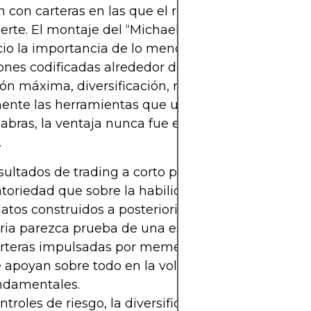
 con carteras en las que el rendimiento está do
uerte. El montaje del “Michael Reeves goldfish” d
cio la importancia de lo menos glamuroso: las
iones codificadas alrededor del pez. Esas restricci
ón máxima, diversificación, reglas de salida— son
nte las herramientas que usan lxs inversores ser
labras, la ventaja nunca fue el pez; fue la estructu
.
sultados de trading a corto plazo suelen decir má
atoriedad que sobre la habilidad real de quien ope
latos construidos a posteriori pueden hacer que 
ria parezca prueba de una estrategia sólida.
arteras impulsadas por memes y un bot dirigido p
 apoyan sobre todo en la volatilidad y la atención
undamentales.
ntroles de riesgo, la diversificación y el horizonte