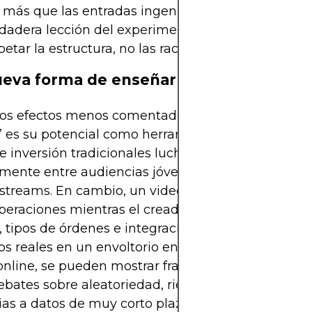
más que las entradas ingeniosas a largo plazo.
dadera lección del experimento “Michael Reeves g
petar la estructura, no las rachas.
eva forma de enseñar el riesgo
los efectos menos comentados de la saga “Michae
” es su potencial como herramienta educativa. Los 
e inversión tradicionales luchan por mantener la 
lmente entre audiencias jóvenes acostumbradas a 
 streams. En cambio, un video caótico donde un go
operaciones mientras el creador habla de tamaño 
, tipos de órdenes e integración con brokers cuela
s reales en un envoltorio entretenido. En una clase
online, se pueden mostrar fragmentos del proyect
debates sobre aleatoriedad, riesgo y los peligros de
ias a datos de muy corto plazo.