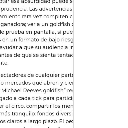
tar esa absurdidad puede ser la forma más efica
prudencia. Las advertencias secas sobre el
amiento rara vez compiten con la dopamina de u
ganadora; ver a un goldfish destrozar por accide
de prueba en pantalla, sí puede. Al dramatizar ga
 en un formato de bajo riesgo y con humor, lxs c
yudar a que su audiencia interiorice que el riesgo
tes de que se sienta tentada de arriesgar capita
nte.
pectadores de cualquier parte del mundo, a men
o mercados que abren y cierran en otros husos ho
 “Michael Reeves goldfish” recuerda que no hace f
gado a cada tick para participar con cabeza. Podé
r el circo, compartir los memes y aun así elegir u
ás tranquilo: fondos diversificados, aportes aut
vos claros a largo plazo. El pez puede quedarse con