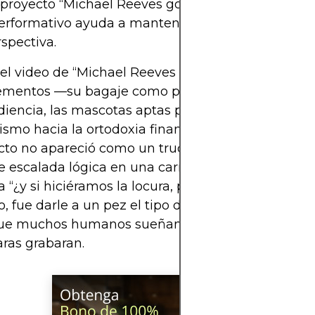
 proyecto “Michael Reeves goldfish” como una pie
erformativo ayuda a mantener las expectativas y e
spectiva.
l video de “Michael Reeves goldfish” se publicó, 
lementos —su bagaje como programador, las expe
diencia, las mascotas aptas para memes y un fon
ismo hacia la ortodoxia financiera— ya estaban al
cto no apareció como un truco aislado, sino como 
e escalada lógica en una carrera construida sobre 
 “¿y si hiciéramos la locura, pero bien?”. La respue
o, fue darle a un pez el tipo de acceso directo a 
que muchos humanos sueñan y, sencillamente, dej
ras grabaran.