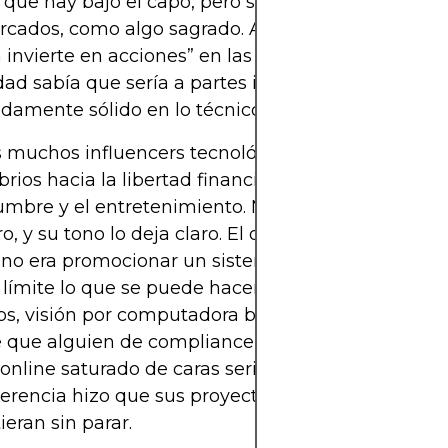
a que hay bajo el capó, pero se niega a tratar la te
rcados, como algo sagrado. Así que cuando les ap
h invierte en acciones” en las recomendaciones, s
d sabía que sería a partes iguales absurdo e
damente sólido en lo técnico.
s muchos influencers tecnológicos se presentan 
brios hacia la libertad financiera, Reeves se inclina
umbre y el entretenimiento. No se hace pasar por 
ro, y su tono lo deja claro. El objetivo del experime
 no era promocionar un sistema infalible de tradin
 límite lo que se puede hacer con APIs de brokers
s, visión por computadora básica y cultura del 
e que alguien de compliance empiece a sudar. En
online saturado de caras serias y advertencias me
verencia hizo que sus proyectos destacaran y se
eran sin parar.