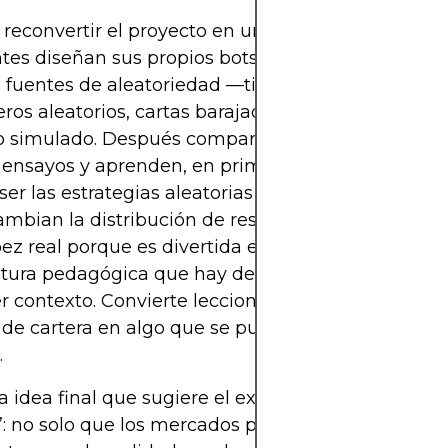
reconvertir el proyecto en un ejercicio de laborato
tes diseñan sus propios bots “al estilo goldfish” 
s fuentes de aleatoriedad —tiradas de dados, gen
os aleatorios, cartas barajadas— y los ejecutan 
 simulado. Después comparan resultados a lo lar
nsayos y aprenden, en primera persona, lo voláti
er las estrategias aleatorias y cómo los controles
ambian la distribución de resultados. La versión 
ez real porque es divertida e impacta visualment
ctura pedagógica que hay detrás puede trasladars
r contexto. Convierte lecciones abstractas sobre 
 de cartera en algo que se puede ver, medir y, sob
.
la idea final que sugiere el experimento “Michael
”: no solo que los mercados pueden parecer absur