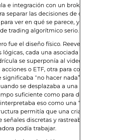
la e integración con un broker. Entender esa cad
ra separar las decisiones de diseño deliberadas de
y para ver en qué se parece, y en qué se diferencia
de trading algorítmico serio.
ro fue el diseño físico. Reeves dividió la vista del 
 lógicas, cada una asociada a una acción o a un a
rícula se superponía al video: quizá una columna
s acciones o ETF, otra para comprar frente a vende
 significaba “no hacer nada”. El goldfish se conver
 Cuando se desplazaba a una zona concreta y se 
iempo suficiente como para detectarlo con segurida
interpretaba eso como una “orden” emitida por el
ructura permitía que una criatura realmente aleat
 señales discretas y rastreables con las que la
ora podía trabajar.