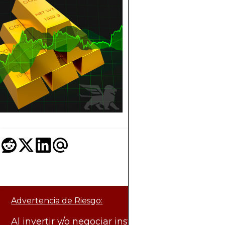
QUÉ PASÓ CON
PRECIO DEL O
Análisis del precio d
oro: trayectoria histó
fundamentos macro
escenarios y niveles
clave, más tácticas 
inversores.
Advertencia de Riesgo:
Al invertir y/o negociar instrumentos