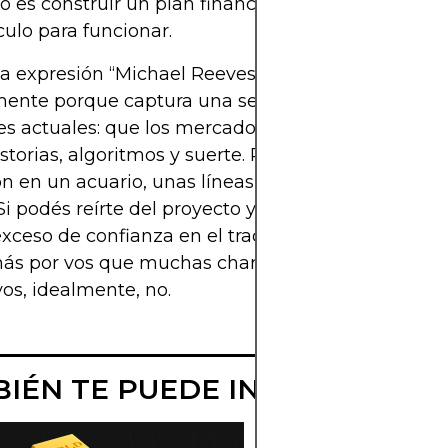
jo es construir un plan financiero que no dependa
ulo para funcionar.
, la expresión “Michael Reeves goldfish” ha perdur
mente porque captura una sensación común entre
es actuales: que los mercados son una mezcla ex
istorias, algoritmos y suerte. Reeves empaquetó e
n en un acuario, unas líneas de código y una lluvi
 Si podés reírte del proyecto y aun así salir más es
exceso de confianza en el trading, el experimento
s por vos que muchas charlas serias. El pez lo va
 vos, idealmente, no.
IÉN TE PUEDE INTERESAR