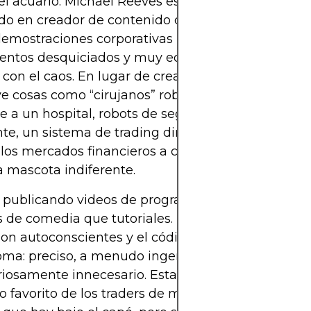
el acuario. Michael Reeves es un desarrollador de
do en creador de contenido que construyó su aud
emostraciones corporativas pulidas, sino con
ntos desquiciados y muy editados en los que el 
 con el caos. En lugar de crear aplicaciones discret
e cosas como “cirujanos” robóticos que jamás de
e a un hospital, robots de seguimiento con láser y
te, un sistema de trading dirigido por un pez do
 los mercados financieros a compartir plano con 
 mascota indiferente.
publicando videos de programación que parecía
 de comedia que tutoriales. El montaje es rápido, 
son autoconscientes y el código hace de “personaj
oma: preciso, a menudo ingenioso y luego utilizad
riosamente innecesario. Esta fórmula lo convirtió 
o favorito de los traders de memes: alguien que 