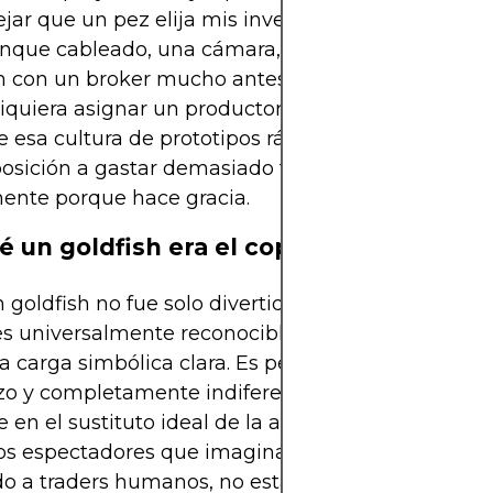
ejar que un pez elija mis inversiones” puede tran
anque cableado, una cámara, un montón de cable
n con un broker mucho antes de que un medio tra
siquiera asignar un productor. El experimento del 
e esa cultura de prototipos rápidos, gags que esca
osición a gastar demasiado tiempo y plata en un 
ente porque hace gracia.
é un goldfish era el coprotagonista per
n goldfish no fue solo divertido; fue estratégico. U
s universalmente reconocible, se ve bien en cáma
a carga simbólica clara. Es pequeño, supuestame
zo y completamente indiferente al valor de tu cart
e en el sustituto ideal de la aleatoriedad. Cuando
los espectadores que imaginasen a un pez supera
do a traders humanos, no estaba afirmando que lo