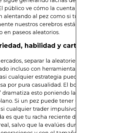
 sigue generando rachas de velas verdes y rojas 
 El público ve cómo la cuenta cae y se recupera, 
 alentando al pez como si tuviera intención. No la
ente nuestros cerebros están cableados para ver
o en paseos aleatorios.
riedad, habilidad y carteras meme
ercados, separar la aleatoriedad de la habilidad e
do incluso con herramientas profesionales. En ho
casi cualquier estrategia puede parecer brillante o
sa por pura casualidad. El bot del “Michael Reeve
” dramatiza esto poniendo la fuente de la aleator
plano. Si un pez puede tener una “buena semana”
asi cualquier trader impulsivo también. La consec
 es que tu racha reciente dice muy poco sobre t
real, salvo que la evalúes durante periodos largos,