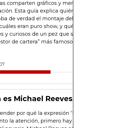
tas comparten gráficos y memes en la misma
ción. Esta guía explica quién es Michael Reeves,
ba de verdad el montaje del acuario, qué riesgos
 cuáles eran puro show, y qué pueden aprender in
s y curiosos de un pez que se convirtió, por un 
estor de cartera” más famoso de internet.
-07
 es Michael Reeves
ender por qué la expresión “Michael Reeves goldf
nto la atención, primero hay que entender a la p