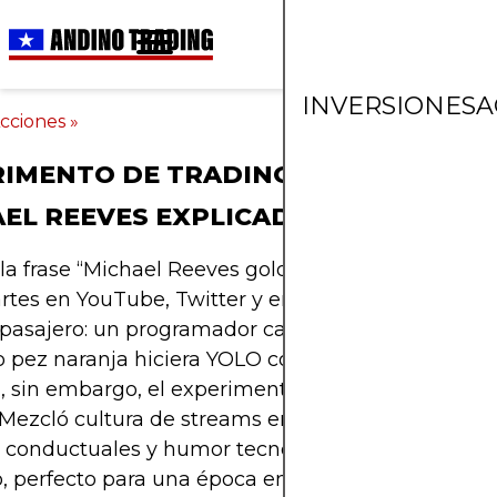
INVERSIONES
A
cciones
»
IMENTO DE TRADING DEL GOLDFISH
EL REEVES EXPLICADO
a frase “Michael Reeves goldfish” empezó a apar
rtes en YouTube, Twitter y en memes financieros
 pasajero: un programador caótico dejando que u
pez naranja hiciera YOLO con su plata en bolsa. 
a, sin embargo, el experimento fue mucho más qu
Mezcló cultura de streams en vivo, trading algorít
 conductuales y humor tecnológico negro en un s
, perfecto para una época en la que los inversores