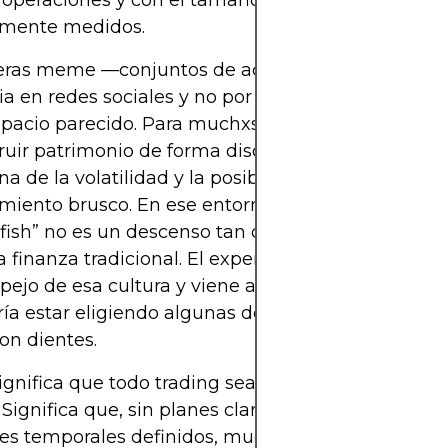
peraciones y con el tamaño de posición y el ries
amente medidos.
teras meme —conjuntos de activos comprados por
ia en redes sociales y no por sus fundamentales
pacio parecido. Para muchxs participantes, el atra
ruir patrimonio de forma disciplinada a largo plazo
na de la volatilidad y la posibilidad de llegar tem
iento brusco. En ese entorno, sustituir “mi resea
fish” no es un descenso tan dramático como le gu
la finanza tradicional. El experimento de Reeves a
ejo de esa cultura y viene a decir: “Si somos sinc
ía estar eligiendo algunas de estas jugadas”. Es 
on dientes.
ignifica que todo trading sea inútil o que la invest
 Significa que, sin planes claros, límites de riesgo 
es temporales definidos, muchxs traders minorist