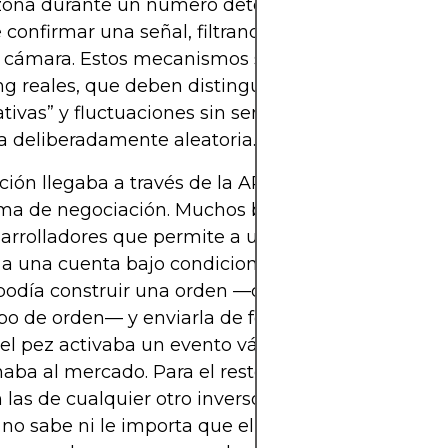
zona durante un número determinado de fotogra
 confirmar una señal, filtrando movimientos nervi
 cámara. Estos mecanismos se parecen a los de lo
ng reales, que deben distinguir entre señales
cativas” y fluctuaciones sin sentido, aunque en este
a deliberadamente aleatoria.
ción llegaba a través de la API de un broker o de 
ma de negociación. Muchos brokers online ofrece
arrolladores que permite a un software autorizad
a una cuenta bajo condiciones estrictas. El códig
podía construir una orden —comprar o vender, can
tipo de orden— y enviarla de forma segura al broke
el pez activaba un evento válido. El broker, a su ve
aba al mercado. Para el resto del mundo, esas ó
 las de cualquier otro inversor minorista; el libro 
no sabe ni le importa que el “trader” esté nadan