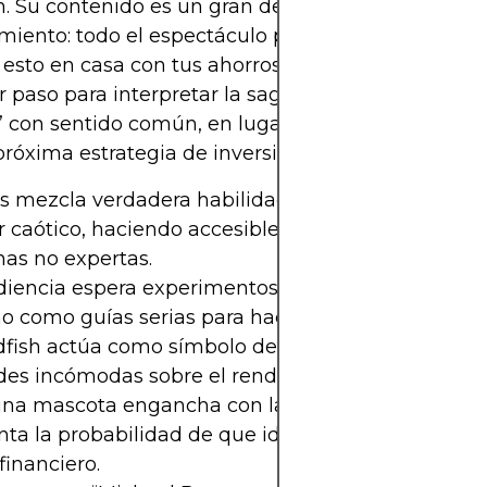
n. Su contenido es un gran descargo de responsab
iento: todo el espectáculo pertenece a la catego
 esto en casa con tus ahorros”. Entender esa inten
r paso para interpretar la saga del “Michael Reeve
” con sentido común, en lugar de verla como un 
próxima estrategia de inversión personal.
s mezcla verdadera habilidad de programación c
caótico, haciendo accesibles proyectos técnicos 
as no expertas.
iencia espera experimentos que lleven las cosas a
o como guías serias para hacer trading o invertir.
dfish actúa como símbolo de la aleatoriedad, resa
des incómodas sobre el rendimiento a corto plazo
una mascota engancha con la cultura de internet 
ta la probabilidad de que ideas complejas salgan
financiero.