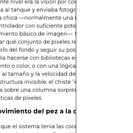
ente nivel era la visión por computadora. Una cám
a al tanque y enviaba fotogramas continuos a un
 chica —normalmente una PC de consumo o un
trolador con suficiente potencia para hacer
miento básico de imagen—. El software tenía que
car qué conjunto de píxeles representaba al pez,
irlo del fondo y seguir su posición a lo largo del t
ía hacerse con bibliotecas estándar que detectan
to o color, o con una lógica de seguimiento más
 al tamaño y la velocidad del pez. Para el público,
structura invisible; el chiste “el pez elige acciones”
a sobre una columna sorprendentemente sobria 
icas de píxeles.
vimiento del pez a la orden de mercad
que el sistema tenía las coordenadas del pez, ten