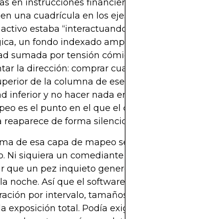
las en instrucciones financieras. Imaginá el tanqu
 en una cuadrícula en los ejes x e y. Un eje podía c
activo estaba “interactuando” el pez —una acción
ica, un fondo indexado amplio, tal vez una jugada
dad sumada por tensión cómica—. El otro eje podía
tar la dirección: comprar cuando el pez estuviera 
perior de la columna de ese activo, vender cuand
ad inferior y no hacer nada en una franja neutra ce
eo es el punto en el que el control de Reeves sob
a reaparece de forma silenciosa.
ima de esa capa de mapeo se encontraban los con
o. Ni siquiera un comediante quiere despertarse y
r que un pez inquieto generó cientos de operaci
la noche. Así que el software podía imponer reglas
ación por intervalo, tamaños de posición chicos y
 la exposición total. Podía exigir que el pez perma