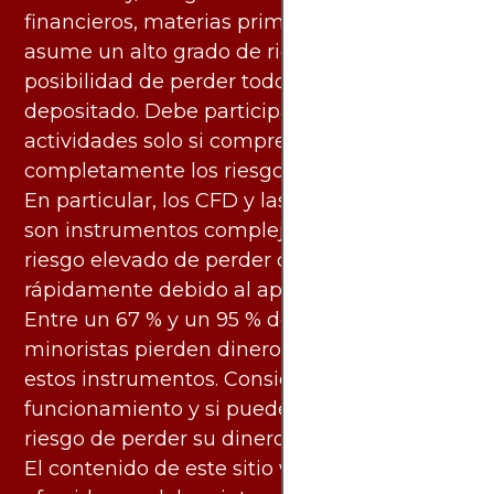
financieros, materias primas y otros activos,
asume un alto grado de riesgo. Existe la
posibilidad de perder todo el capital
depositado. Debe participar en estas
actividades solo si comprende
completamente los riesgos asociados.
En particular, los CFD y las criptomonedas
son instrumentos complejos y conllevan un
riesgo elevado de perder dinero
rápidamente debido al apalancamiento.
Entre un 67 % y un 95 % de los inversores
minoristas pierden dinero al negociar con
estos instrumentos. Considere si entiende su
funcionamiento y si puede asumir el alto
riesgo de perder su dinero.
El contenido de este sitio web y los servicios