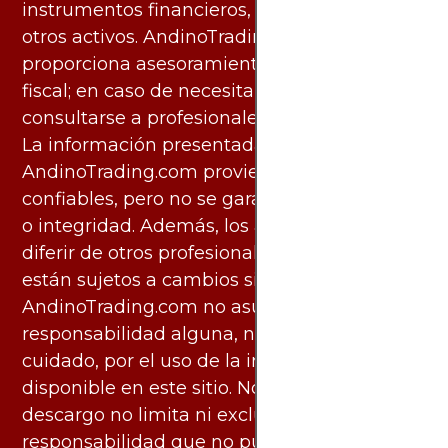
instrumentos financieros, materias primas u
otros activos. AndinoTrading.com no
proporciona asesoramiento legal, contable o
fiscal; en caso de necesitarlo, debe
consultarse a profesionales especializados.
La información presentada por
AndinoTrading.com proviene de fuentes
confiables, pero no se garantiza su exactitud
o integridad. Además, los análisis pueden
diferir de otros profesionales calificados y
están sujetos a cambios sin previo aviso.
AndinoTrading.com no asume
responsabilidad alguna, ni deber de
cuidado, por el uso de la información
disponible en este sitio. No obstante, este
descargo no limita ni excluye ninguna
responsabilidad que no pueda ser excluida