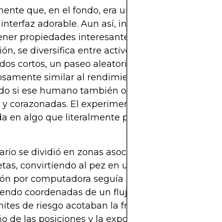
ente que, en el fondo, era un generador de aleat
interfaz adorable. Aun así, incluso una estrategia 
ner propiedades interesantes si se limitan los t
ión, se diversifica entre activos y se definen reglas 
dos cortos, un paseo aleatorio puede parecer
samente similar al rendimiento de un trader hu
do si ese humano también opera siguiendo ruido,
y corazonadas. El experimento convirtió esa posib
 en algo que literalmente podías ver nadar dela
ario se dividió en zonas asociadas a activos y acc
tas, convirtiendo al pez en un cursor vivo.
ión por computadora seguía al goldfish en tiempo 
endo coordenadas de un flujo continuo de video.
mites de riesgo acotaban la frecuencia de operacio
 de las posiciones y la exposición total, evitando