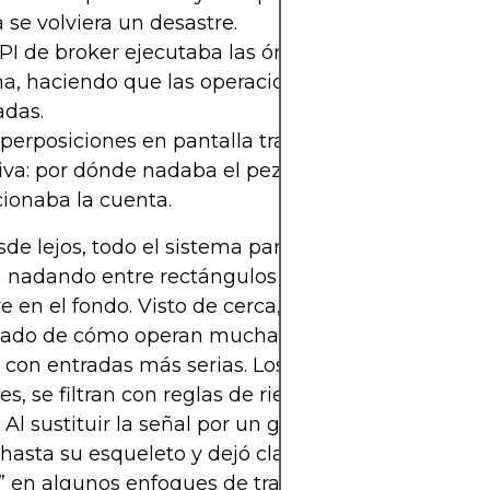
se volviera un desastre.
PI de broker ejecutaba las órdenes generadas por
a, haciendo que las operaciones fueran reales y n
adas.
perposiciones en pantalla traducían todo esto en
iva: por dónde nadaba el pez, qué “decidía” y cóm
ionaba la cuenta.
sde lejos, todo el sistema parece absurdo: una p
nadando entre rectángulos de colores mientras l
e en el fondo. Visto de cerca, funciona como un
icado de cómo operan muchas estrategias automát
 con entradas más serias. Los datos entran, se pr
es, se filtran con reglas de riesgo y se traducen en
 Al sustituir la señal por un goldfish, Reeves desn
hasta su esqueleto y dejó claro cuánto de la supu
” en algunos enfoques de trading puede ser solo u